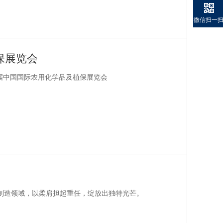
微信扫一
保展览会
五届中国国际农用化学品及植保展览会
制造领域，以柔肩担起重任，绽放出独特光芒。