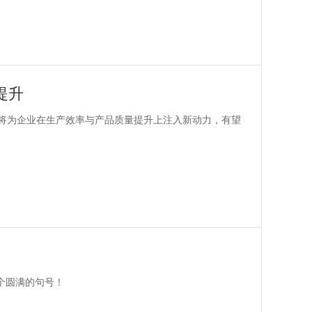
提升
入将为企业在生产效率与产品质量提升上注入新动力，有望
个圆满的句号！