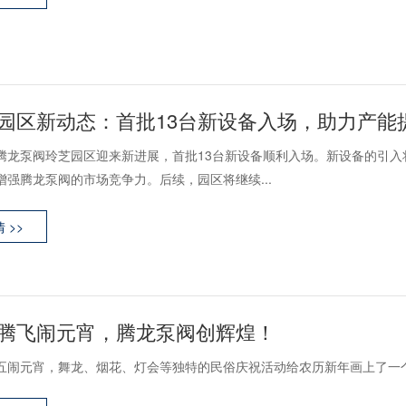
园区新动态：首批13台新设备入场，助力产能
腾龙泵阀玲芝园区迎来新进展，首批13台新设备顺利入场。新设备的引
增强腾龙泵阀的市场竞争力。后续，园区将继续...
 >>
腾飞闹元宵，腾龙泵阀创辉煌！
五闹元宵，舞龙、烟花、灯会等独特的民俗庆祝活动给农历新年画上了一