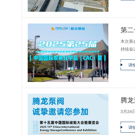
第二
本次展
持续奋
详情
腾龙
3月2
详情