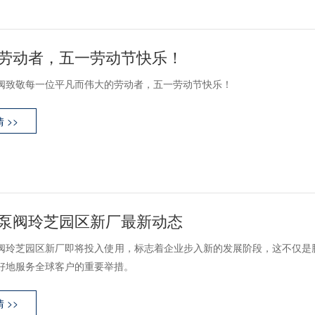
劳动者，五一劳动节快乐！
阀致敬每一位平凡而伟大的劳动者，五一劳动节快乐！
 >>
泵阀玲芝园区新厂最新动态
阀玲芝园区新厂即将投入使用，标志着企业步入新的发展阶段，这不仅是
好地服务全球客户的重要举措。
 >>