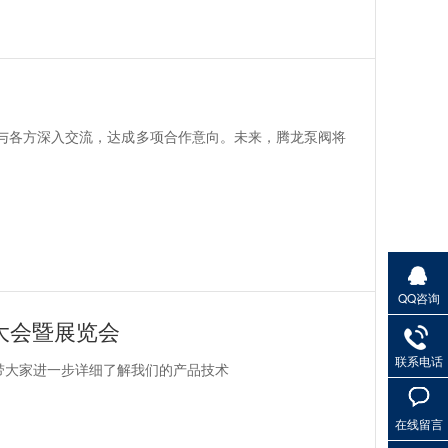
与各方深入交流，达成多项合作意向。未来，腾龙泵阀将
QQ咨询
大会暨展览会
联系电话
）带大家进一步详细了解我们的产品技术
在线留言