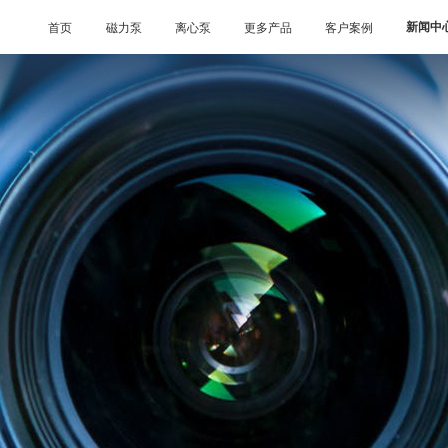
新闻中
首页
磁力泵
离心泵
更多产品
客户案例