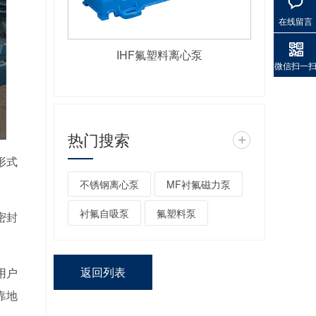
在线留言
IHF氟塑料离心泵
微信扫一
热门搜索
+
形式
不锈钢离心泵
MF衬氟磁力泵
衬氟自吸泵
氟塑料泵
密封
返回列表
用户
靠地