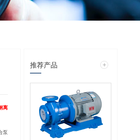
推荐产品
+
钢离
合泵