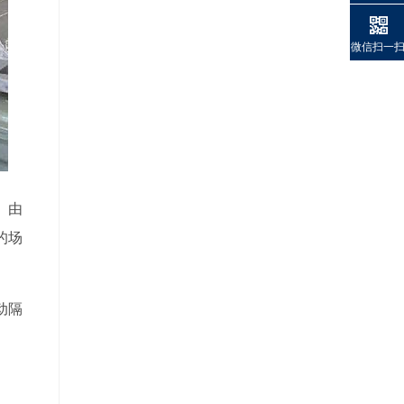
微信扫一
。由
的场
动隔