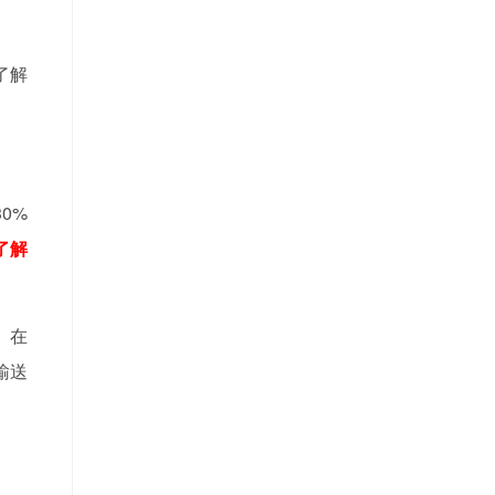
了解
0%
了解
。在
输送