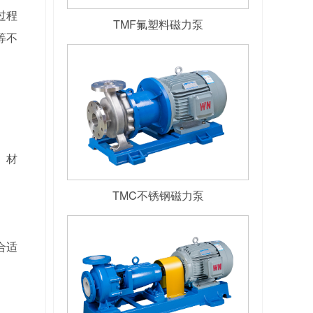
过程
TMF氟塑料磁力泵
等不
、材
TMC不锈钢磁力泵
合适