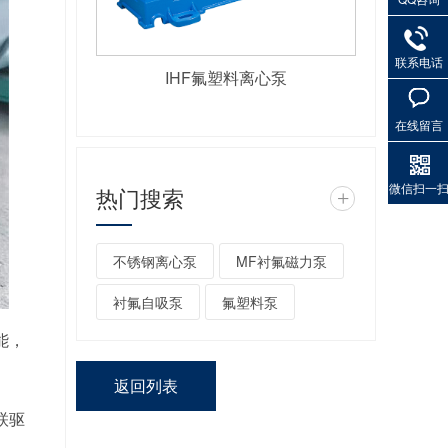
联系电话
IHF氟塑料离心泵
在线留言
微信扫一
热门搜索
+
不锈钢离心泵
MF衬氟磁力泵
衬氟自吸泵
氟塑料泵
能，
返回列表
联驱