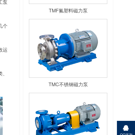
工泵
TMF氟塑料磁力泵
几个
效运
类、
TMC不锈钢磁力泵
QQ咨询