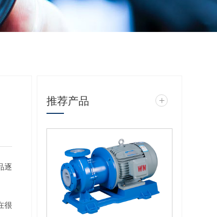
推荐产品
+
品逐
在很